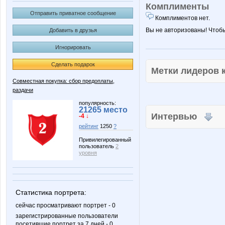
Комплименты
Отправить приватное сообщение
Комплиментов нет.
Вы не авторизованы! Чтоб
Добавить в друзья
Игнорировать
Сделать подарок
Метки лидеров
Совместная покупка: сбор предоплаты,
раздачи
популярность:
21265 место
Интервью
-4 ↓
рейтинг
1250
?
Привилегированный
пользователь
2
уровня
Статистика портрета:
сейчас просматривают портрет - 0
зарегистрированные пользователи
посетившие портрет за 7 дней - 0